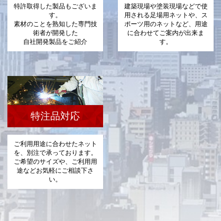
特許取得した製品もございま
建築現場や塗装現場などで使
す。
用される足場用ネットや、ス
素材のことを熟知した専門技
ポーツ用のネットなど、用途
術者が開発した
に合わせてご案内が出来ま
自社開発製品をご紹介
す。
特注品対応
ご利用用途に合わせたネット
を、別注で承っております。
ご希望のサイズや、ご利用用
途などお気軽にご相談下さ
い。